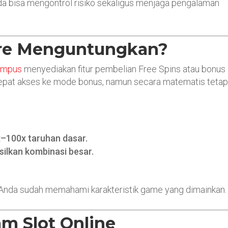
a bisa mengontrol risiko sekaligus menjaga pengalaman
re Menguntungkan?
lympus
menyediakan fitur pembelian Free Spins atau bonus
rcepat akses ke mode bonus, namun secara matematis teta
x–100x taruhan dasar.
asilkan kombinasi besar.
n Anda sudah memahami karakteristik game yang dimainkan.
am Slot Online