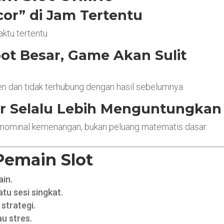
acor” di Jam Tertentu
ktu tertentu.
pot Besar, Game Akan Sulit
en dan tidak terhubung dengan hasil sebelumnya.
ar Selalu Lebih Menguntungkan
 nominal kemenangan, bukan peluang matematis dasar.
emain Slot
in.
u sesi singkat.
strategi.
u stres.