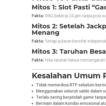
Mitos 1: Slot Pasti “G
Fakta:
RNG bekerja 24 jam tanpa pola wa
Mitos 2: Setelah Jack
Menang
Fakta:
Setiap putaran bersifat independ
Mitos 3: Taruhan Bes
Fakta:
Nilai taruhan hanya memengaruhi
Kesalahan Umum P
Tidak memeriksa RTP sebelum berma
Menggunakan seluruh saldo dalam sat
Terlalu sering berpindah game tanpa 
Bermain dalam kondisi emosional ata