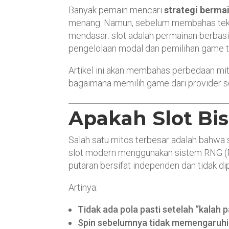
Banyak pemain mencari
strategi bermai
menang. Namun, sebelum membahas teknik
mendasar: slot adalah permainan berbasi
pengelolaan modal dan pemilihan game t
Artikel ini akan membahas perbedaan mito
bagaimana memilih game dari provider s
Apakah Slot Bis
Salah satu mitos terbesar adalah bahwa s
slot modern menggunakan sistem RNG (R
putaran bersifat independen dan tidak di
Artinya:
Tidak ada pola pasti setelah “kalah p
Spin sebelumnya tidak memengaruhi 