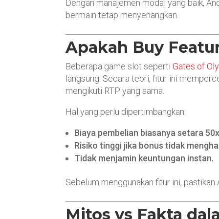
Dengan manajemen modal yang baik, And
bermain tetap menyenangkan.
Apakah Buy Featu
Beberapa game slot seperti
Gates of O
langsung. Secara teori, fitur ini mempe
mengikuti RTP yang sama.
Hal yang perlu dipertimbangkan:
Biaya pembelian biasanya setara 50
Risiko tinggi jika bonus tidak mengh
Tidak menjamin keuntungan instan.
Sebelum menggunakan fitur ini, pastika
Mitos vs Fakta dal