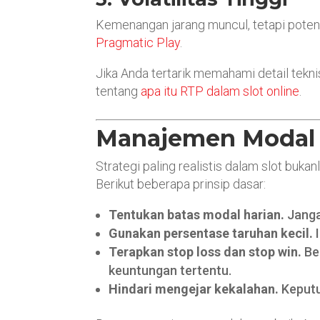
Kemenangan jarang muncul, tetapi poten
Pragmatic Play
.
Jika Anda tertarik memahami detail tekni
tentang
apa itu RTP dalam slot online
.
Manajemen Modal 
Strategi paling realistis dalam slot buka
Berikut beberapa prinsip dasar:
Tentukan batas modal harian.
Janga
Gunakan persentase taruhan kecil.
I
Terapkan stop loss dan stop win.
Ber
keuntungan tertentu.
Hindari mengejar kekalahan.
Keputu