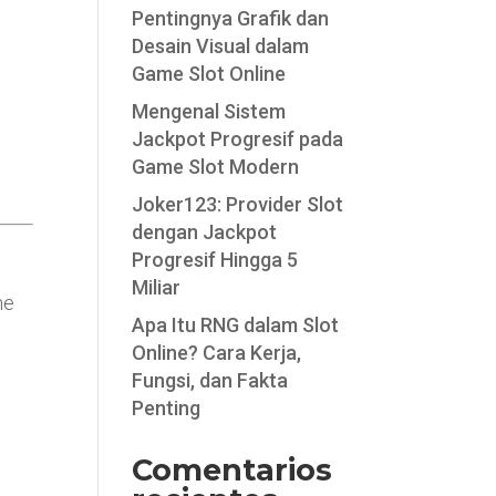
Pentingnya Grafik dan
Desain Visual dalam
Game Slot Online
Mengenal Sistem
Jackpot Progresif pada
Game Slot Modern
Joker123: Provider Slot
dengan Jackpot
Progresif Hingga 5
Miliar
me
Apa Itu RNG dalam Slot
p
Online? Cara Kerja,
Fungsi, dan Fakta
Penting
Comentarios