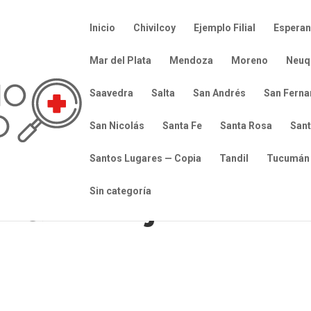
Inicio
Chivilcoy
Ejemplo Filial
Espera
Mar del Plata
Mendoza
Moreno
Neuq
Saavedra
Salta
San Andrés
San Fern
San Nicolás
Santa Fe
Santa Rosa
Sant
Santos Lugares — Copia
Tandil
Tucumán
ain Slot Online –
Sin categoría
ta & Manajemen