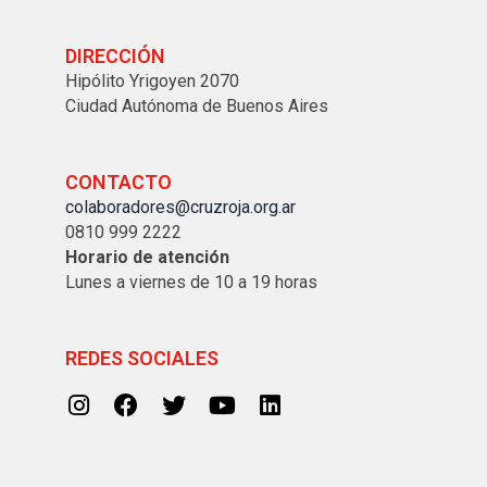
DIRECCIÓN
Hipólito Yrigoyen 2070
Ciudad Autónoma de Buenos Aires
CONTACTO
colaboradores@cruzroja.org.ar
0810 999 2222
Horario de atención
Lunes a viernes de 10 a 19 horas
REDES SOCIALES
I
F
T
Y
L
n
a
w
o
i
s
c
i
u
n
t
e
t
t
k
a
b
t
u
e