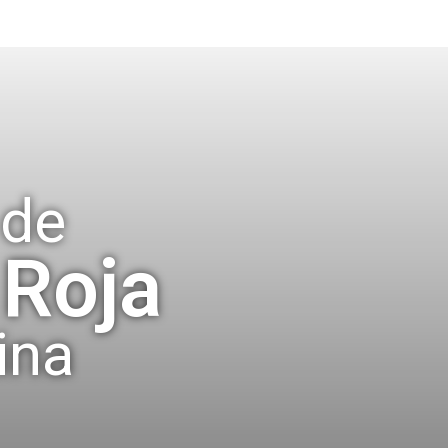
de
 Roja
ina